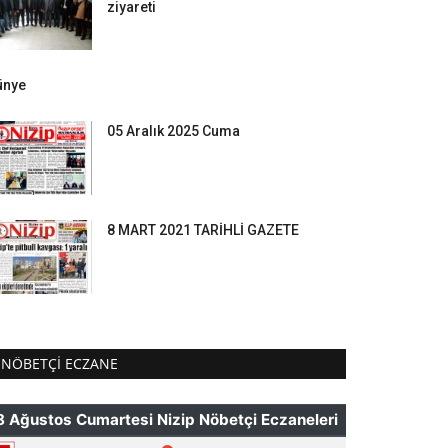
ziyareti
ünye
05 Aralık 2025 Cuma
8 MART 2021 TARİHLİ GAZETE
NÖBETÇI ECZANE