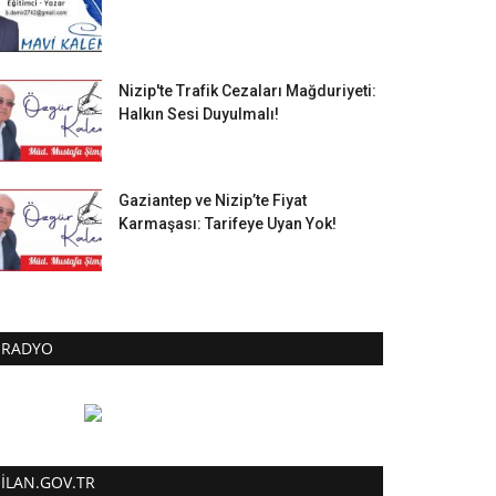
Nizip'te Trafik Cezaları Mağduriyeti:
Halkın Sesi Duyulmalı!
Gaziantep ve Nizip’te Fiyat
Karmaşası: Tarifeye Uyan Yok!
RADYO
ILAN.GOV.TR