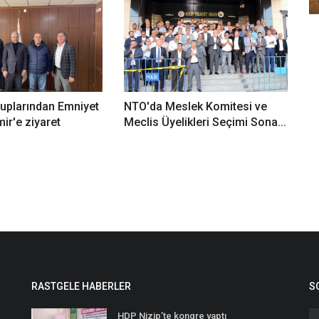
uplarından Emniyet
NTO'da Meslek Komitesi ve
r'e ziyaret
Meclis Üyelikleri Seçimi Sona...
RASTGELE HABERLER
S
HDP Nizip’te kongre yaptı