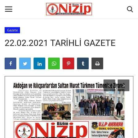
Gazete
22.02.2021 TARİHLİ GAZETE
Ana
GÜNDEM
Gazete
Asayiş
Ulusalhaber
Siyaset
Ekonomi