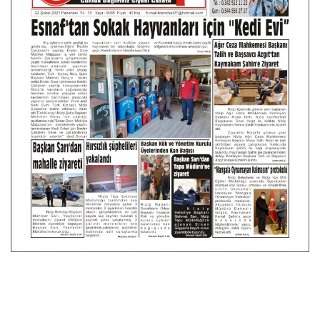
Spor
SAĞLIK
EĞİTİM
Resmiilan
Gaziantep..