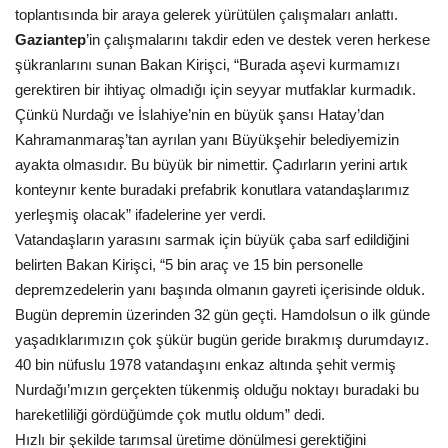
toplantısında bir araya gelerek yürütülen çalışmaları anlattı.
Gaziantep
’in çalışmalarını takdir eden ve destek veren herkese
şükranlarını sunan Bakan Kirişci, “Burada aşevi kurmamızı
gerektiren bir ihtiyaç olmadığı için seyyar mutfaklar kurmadık.
Çünkü Nurdağı ve İslahiye’nin en büyük şansı Hatay’dan
Kahramanmaraş’tan ayrılan yanı Büyükşehir belediyemizin
ayakta olmasıdır. Bu büyük bir nimettir. Çadırların yerini artık
konteynır kente buradaki prefabrik konutlara vatandaşlarımız
yerleşmiş olacak” ifadelerine yer verdi.
Vatandaşların yarasını sarmak için büyük çaba sarf edildiğini
belirten Bakan Kirişci, “5 bin araç ve 15 bin personelle
depremzedelerin yanı başında olmanın gayreti içerisinde olduk.
Bugün depremin üzerinden 32 gün geçti. Hamdolsun o ilk günde
yaşadıklarımızın çok şükür bugün geride bırakmış durumdayız.
40 bin nüfuslu 1978 vatandaşını enkaz altında şehit vermiş
Nurdağı’mızın gerçekten tükenmiş olduğu noktayı buradaki bu
hareketliliği gördüğümde çok mutlu oldum” dedi.
Hızlı bir şekilde tarımsal üretime dönülmesi gerektiğini