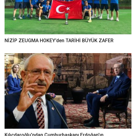
NİZİP ZEUGMA HOKEY’den TARİHİ BÜYÜK ZAFER
Kılıçdaroğlu'ndan Cumhurbaşkanı Erdoğan'ın