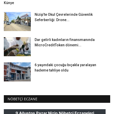
Künye
Nizip’te Okul Çevrelerinde Güvenlik
Seferberliği: Drone...
Dar gelirli kadınların finansmanında
MicroCreditToken dönemi...
6 yaşındaki çocuğu bıçakla yaralayan
hademe tahliye oldu
NÖBETÇI ECZANE