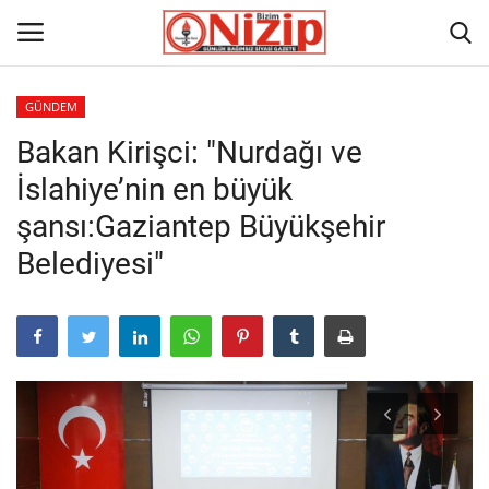
GÜNDEM
Bakan Kirişci: "Nurdağı ve
Ana
İslahiye’nin en büyük
GÜNDEM
şansı:Gaziantep Büyükşehir
Belediyesi"
Gazete
Asayiş
Ulusalhaber
Siyaset
Ekonomi