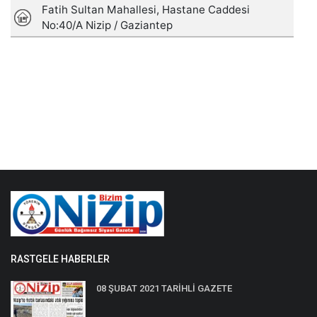
RASTGELE HABERLER
08 ŞUBAT 2021 TARİHLİ GAZETE