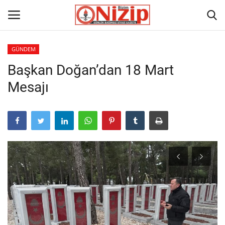
GÜNDEM
Başkan Doğan’dan 18 Mart
Ana
Mesajı
GÜNDEM
Gazete
Asayiş
Ulusalhaber
Siyaset
Ekonomi