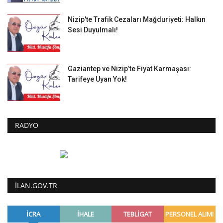
Nizip'te Trafik Cezaları Mağduriyeti: Halkın
Sesi Duyulmalı!
Gaziantep ve Nizip’te Fiyat Karmaşası:
Tarifeye Uyan Yok!
RADYO
ILAN.GOV.TR