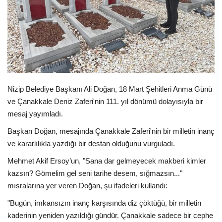
Spor
SAĞLIK
EĞİTİM
​Nizip Belediye Başkanı Ali Doğan, 18 Mart Şehitleri Anma Günü
Resmiilan
ve Çanakkale Deniz Zaferi'nin 111. yıl dönümü dolayısıyla bir
mesaj yayımladı.
Gaziantep..
​Başkan Doğan, mesajında Çanakkale Zaferi'nin bir milletin inanç
ve kararlılıkla yazdığı bir destan olduğunu vurguladı.
Mehmet Akif Ersoy’un, "Sana dar gelmeyecek makberi kimler
kazsın? Gömelim gel seni tarihe desem, sığmazsın..."
mısralarına yer veren Doğan, şu ifadeleri kullandı:
​"Bugün, imkansızın inanç karşısında diz çöktüğü, bir milletin
kaderinin yeniden yazıldığı gündür. Çanakkale sadece bir cephe