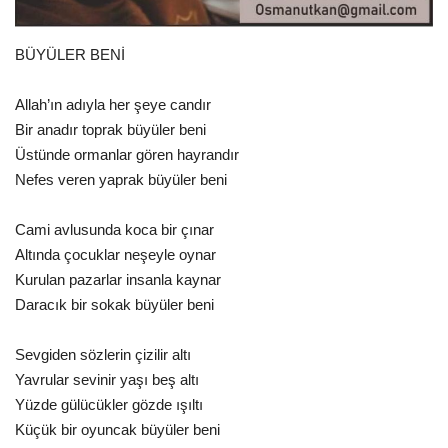
Spor
BÜYÜLER BENİ
SAĞLIK
Allah’ın adıyla her şeye candır
Bir anadır toprak büyüler beni
EĞİTİM
Üstünde ormanlar gören hayrandır
Nefes veren yaprak büyüler beni
Resmiilan
Cami avlusunda koca bir çınar
Gaziantep..
Altında çocuklar neşeyle oynar
Kurulan pazarlar insanla kaynar
Daracık bir sokak büyüler beni
Sevgiden sözlerin çizilir altı
Yavrular sevinir yaşı beş altı
Yüzde gülücükler gözde ışıltı
Küçük bir oyuncak büyüler beni