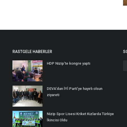
RASTGELE HABERLER
S
HDP Nizip’te kongre yaptı
DEVA’dan İYİ Parti’ye hayırlı olsun
ziyareti
Nizip Spor Lisesi Kriket Kızlarda Türkiye
İkincisi Oldu