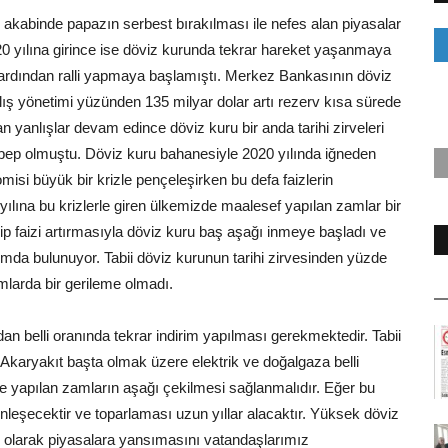
akabinde papazın serbest bırakılması ile nefes alan piyasalar
0 yılına girince ise döviz kurunda tekrar hareket yaşanmaya
ardından ralli yapmaya başlamıştı. Merkez Bankasının döviz
lış yönetimi yüzünden 135 milyar dolar artı rezerv kısa sürede
an yanlışlar devam edince döviz kuru bir anda tarihi zirveleri
ebep olmuştu. Döviz kuru bahanesiyle 2020 yılında iğneden
isi büyük bir krizle pençeleşirken bu defa faizlerin
yılına bu krizlerle giren ülkemizde maalesef yapılan zamlar bir
şip faizi artırmasıyla döviz kuru baş aşağı inmeye başladı ve
umda bulunuyor. Tabii döviz kurunun tarihi zirvesinden yüzde
larda bir gerileme olmadı.
n belli oranında tekrar indirim yapılması gerekmektedir. Tabii
Akaryakıt başta olmak üzere elektrik ve doğalgaza belli
re yapılan zamların aşağı çekilmesi sağlanmalıdır. Eğer bu
nleşecektir ve toparlaması uzun yıllar alacaktır. Yüksek döviz
m olarak piyasalara yansımasını vatandaşlarımız