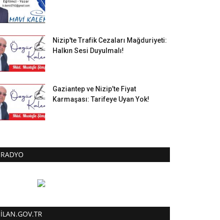
Nizip'te Trafik Cezaları Mağduriyeti:
Halkın Sesi Duyulmalı!
Gaziantep ve Nizip’te Fiyat
Karmaşası: Tarifeye Uyan Yok!
RADYO
ILAN.GOV.TR