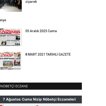
ziyareti
ünye
05 Aralık 2025 Cuma
8 MART 2021 TARİHLİ GAZETE
NÖBETÇI ECZANE