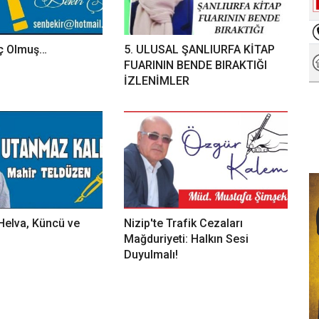
aç Olmuş…
5. ULUSAL ŞANLIURFA KİTAP
FUARININ BENDE BIRAKTIĞI
İZLENİMLER
 Helva, Küncü ve
Nizip'te Trafik Cezaları
Mağduriyeti: Halkın Sesi
Duyulmalı!