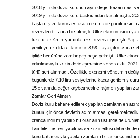
2018 yılında döviz kurunun aşırı değer kazanması ve 
2019 yılında döviz kuru baskısından kurtulmuştu. 202
başlamış ve korona virüsün ülkemizde görülmesinin 
rezervleri bir anda boşalmıştı. Ülke ekonomisinin yan
tükenerek 45 milyar dolar eksi rezerve girmişti. Yapıl
yenileyerek dolar/tl kurunun 8,58 liraya çıkmasına s
ipliğe her ürüne zamlar peş peşe gelmişti. Ülke ekonom
artırılmasıyla krizin derinleşmesine sebep oldu. 2021 
türlü geri alınmadı. Özellikle ekonomi yönetimin deği
bugünlerde 7,10 lira seviyelerine kadar gerilemiş dur
15 civarında değer kaybetmesine rağmen yapılan zam
Zamlar Geri Alınsın
Döviz kuru bahane edilerek yapılan zamların en azında
bunun için önce devletin adım atması gerekmektedir. 
oranda indirim yapılıp bu oranların üstünde de ürünle
hamleler hemen yapılmazsa krizin etkisi daha da deri
kuru bahanesiyle yapılan zamların bir an önce indiri