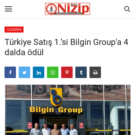
GÜNDEM
Türkiye Satış 1.’si Bilgin Group'a 4
Ana
dalda ödül
GÜNDEM
Gazete
Asayiş
Ulusalhaber
Siyaset
Ekonomi