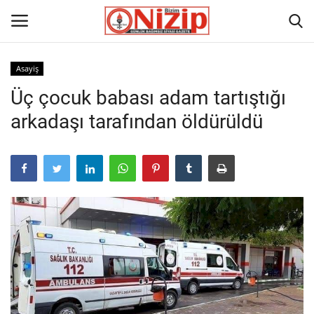
Asayiş
Üç çocuk babası adam tartıştığı
Ana
arkadaşı tarafından öldürüldü
GÜNDEM
Gazete
Asayiş
Ulusalhaber
Siyaset
Ekonomi