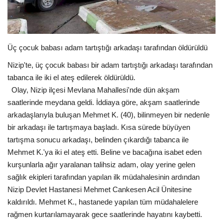
Spor
SAĞLIK
Üç çocuk babası adam tartıştığı arkadaşı tarafından öldürüldü
Nizip'te, üç çocuk babası bir adam tartıştığı arkadaşı tarafından
EĞİTİM
tabanca ile iki el ateş edilerek öldürüldü.
Olay, Nizip ilçesi Mevlana Mahallesi'nde dün akşam
Resmiilan
saatlerinde meydana geldi. İddiaya göre, akşam saatlerinde
arkadaşlarıyla buluşan Mehmet K. (40), bilinmeyen bir nedenle
Gaziantep..
bir arkadaşı ile tartışmaya başladı. Kısa sürede büyüyen
tartışma sonucu arkadaşı, belinden çıkardığı tabanca ile
Mehmet K.'ya iki el ateş etti. Beline ve bacağına isabet eden
kurşunlarla ağır yaralanan talihsiz adam, olay yerine gelen
sağlık ekipleri tarafından yapılan ilk müdahalesinin ardından
Nizip Devlet Hastanesi Mehmet Cankesen Acil Ünitesine
kaldırıldı. Mehmet K., hastanede yapılan tüm müdahalelere
rağmen kurtarılamayarak gece saatlerinde hayatını kaybetti.