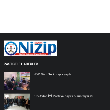
RASTGELE HABERLER
HDP Nizip’te kongre yaptı
DEVA’dan İYİ Parti’ye hayırlı olsun ziyareti