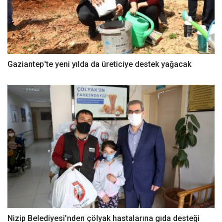
Gaziantep'te yeni yılda da üreticiye destek yağacak
Nizip Belediyesi’nden çölyak hastalarına gıda desteği