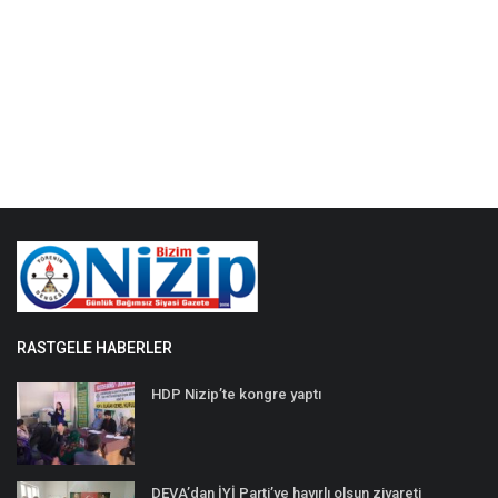
RASTGELE HABERLER
HDP Nizip’te kongre yaptı
DEVA’dan İYİ Parti’ye hayırlı olsun ziyareti