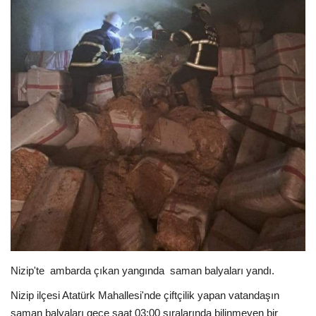
Spor
SAĞLIK
EĞİTİM
Resmiilan
Gaziantep..
Nizip'te ambarda çıkan yangında saman balyaları yandı.
Nizip ilçesi Atatürk Mahallesi'nde çiftçilik yapan vatandaşın
saman balyaları gece saat 03:00 sıralarında bilinmeyen bir