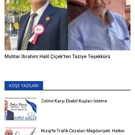
Muhtar İbrahim Halil Çiçek’ten Taziye Teşekkürü
KÖŞE YAZILARI
Zulme Karşı Ebabil Kuşları İsteme
Nizip'te Trafik Cezaları Mağduriyeti: Halkın