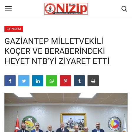
GÜNDEM
GAZİANTEP MİLLETVEKİLİ
Ana
KOÇER VE BERABERİNDEKİ
GÜNDEM
HEYET NTB’Yİ ZİYARET ETTİ
Gazete
Asayiş
Ulusalhaber
Siyaset
Ekonomi