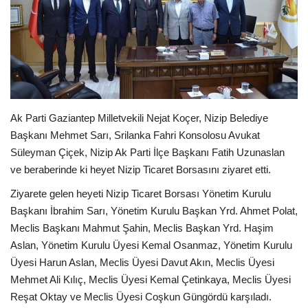
Spor
SAĞLIK
EĞİTİM
Ak Parti Gaziantep Milletvekili Nejat Koçer, Nizip Belediye
Resmiilan
Başkanı Mehmet Sarı, Srilanka Fahri Konsolosu Avukat
Süleyman Çiçek, Nizip Ak Parti İlçe Başkanı Fatih Uzunaslan
ve beraberinde ki heyet Nizip Ticaret Borsasını ziyaret etti.
Gaziantep..
Ziyarete gelen heyeti Nizip Ticaret Borsası Yönetim Kurulu
Başkanı İbrahim Sarı, Yönetim Kurulu Başkan Yrd. Ahmet Polat,
Meclis Başkanı Mahmut Şahin, Meclis Başkan Yrd. Haşim
Aslan, Yönetim Kurulu Üyesi Kemal Osanmaz, Yönetim Kurulu
Üyesi Harun Aslan, Meclis Üyesi Davut Akın, Meclis Üyesi
Mehmet Ali Kılıç, Meclis Üyesi Kemal Çetinkaya, Meclis Üyesi
Reşat Oktay ve Meclis Üyesi Coşkun Güngördü karşıladı.