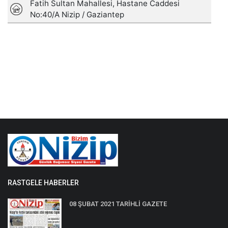
RASTGELE HABERLER
08 ŞUBAT 2021 TARİHLİ GAZETE