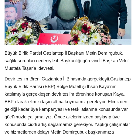
Spor
SAĞLIK
EĞİTİM
Büyük Birlik Partisi Gaziantep İl Başkanı Metin Demirçubuk,
Resmiilan
sağlık sorunları nedeniyle il Başkanlığı görevini İl Başkan Vekili
Mustafa Taşar'a devretti.
Gaziantep..
Devir teslim töreni Gaziantep İl Binasında gerçekleşti.Gaziantep
Büyük Birlik Partisi (BBP) Bölge Müfettişi İhsan Kaya’nın
katılımıyla gerçekleşen devir teslim töreninde konuşan Kaya,
BBP olarak elimizi taşın altına koymamız gerekiyor. Elimizden
geldiği kadar üye kampanyası ve teşkilatlanma konusunda var
gücümüzle çalışmalıyız. Önce ailelerimizden başlayıp üye
konusunda ciddi artış sağlamamız gerekiyor. Yaptığı çalışmalar
ve hizmetlerden dolayı Metin Demirçubuk başkanımıza