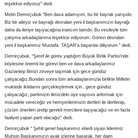
teşekkür ediyoruz” dedi.
Metin Demirçubuk “Ben dava adamıyım, bu bir bayrak yarışıdır.
Biz bir aileyiz ve bayrağı devralan yeni il başkanımızın bayrağı
daha da ileriye taşıyacağına inancım tamdır. Bu vesileyle tüm
çalışma arkadaşlarıma teşekkür ediyorum. Görevi devralan
yeni il başkanımız Mustafa TAŞAR’a başarılar diliyorum ” dedi.
Demirçubuk, “Şeref ile görev yaptığım Büyük Birlik Partisi’nde
böylesine önemli bir görevi ben ve dava arkadaşlarımız
Gaziantep İlimizi zirveye taşımak için gece gündüz
çalışacağız.Bundan sonra tüm arkadaşlarımızla birlikte Milletin
muktedir iktidarını gerçekleştirmek için , gece gündüz
çalışacağız, partimizin ilimizdeki üye sayısını arttırmak için
mücadele vereceğiz ve hemşerilerimizin dertleri ile dertlenip,
çözüm önerileri üretip gerekli mercilere taşıyacağız ve en fazla
faaliyet yapan parti olacağız” dedi.
Demirçubuk “ Şehit genel başkanımız ebedi siyasi liderimiz
Muhsin Başkanımızın ayak izlerine basarak, her daim