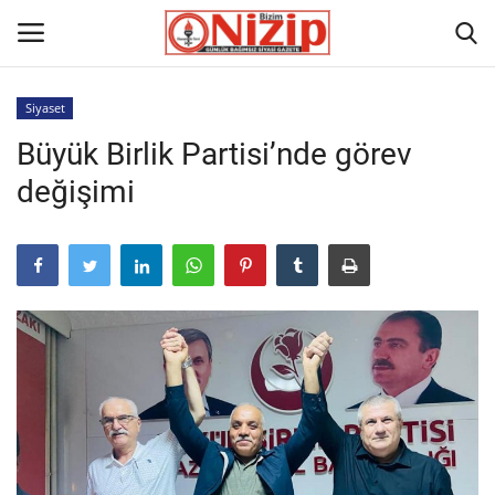
Siyaset
Büyük Birlik Partisi’nde görev
Ana
değişimi
GÜNDEM
Gazete
Asayiş
Ulusalhaber
Siyaset
Ekonomi