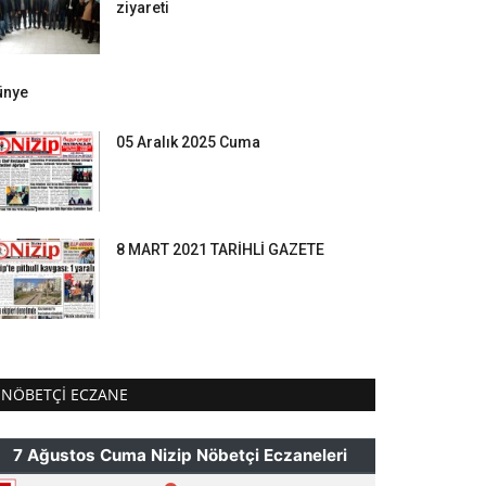
ziyareti
ünye
05 Aralık 2025 Cuma
8 MART 2021 TARİHLİ GAZETE
NÖBETÇI ECZANE