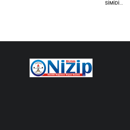
SİMİDİ...