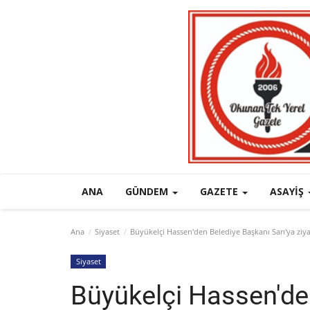
ANA
GÜNDEM
GAZETE
ASAYIŞ
Ana
Siyaset
Büyükelçi Hassen'den Belediye Başkanı Sarı'ya ziy
Siyaset
Büyükelçi Hassen'de