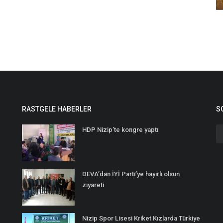
RASTGELE HABERLER
S
HDP Nizip’te kongre yaptı
DEVA’dan İYİ Parti’ye hayırlı olsun
ziyareti
Nizip Spor Lisesi Kriket Kızlarda Türkiye