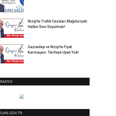
Nizip'te Trafik Cezaları Mağduriyeti:
Halkın Sesi Duyulmalı!
Gaziantep ve Nizip’te Fiyat
Karmaşası: Tarifeye Uyan Yok!
RADYO
ILAN.GOV.TR