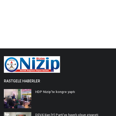
RASTGELE HABERLER
HDP Nizip’te kongre yaptı
DEVA’dan İYİ Parti’ye hayırlı olsun ziyareti