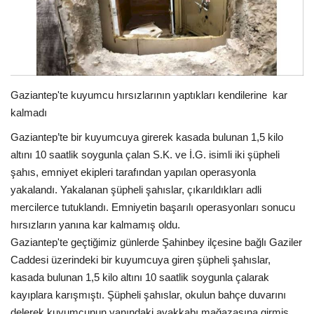
Spor
SAĞLIK
Gaziantep'te kuyumcu hırsızlarının yaptıkları kendilerine kar
EĞİTİM
kalmadı
Gaziantep’te bir kuyumcuya girerek kasada bulunan 1,5 kilo
Resmiilan
altını 10 saatlik soygunla çalan S.K. ve İ.G. isimli iki şüpheli
şahıs, emniyet ekipleri tarafından yapılan operasyonla
Gaziantep..
yakalandı. Yakalanan şüpheli şahıslar, çıkarıldıkları adli
mercilerce tutuklandı. Emniyetin başarılı operasyonları sonucu
hırsızların yanına kar kalmamış oldu.
Gaziantep'te geçtiğimiz günlerde Şahinbey ilçesine bağlı Gaziler
Caddesi üzerindeki bir kuyumcuya giren şüpheli şahıslar,
kasada bulunan 1,5 kilo altını 10 saatlik soygunla çalarak
kayıplara karışmıştı. Şüpheli şahıslar, okulun bahçe duvarını
delerek kuyumcunun yanındaki ayakkabı mağazasına girmiş,