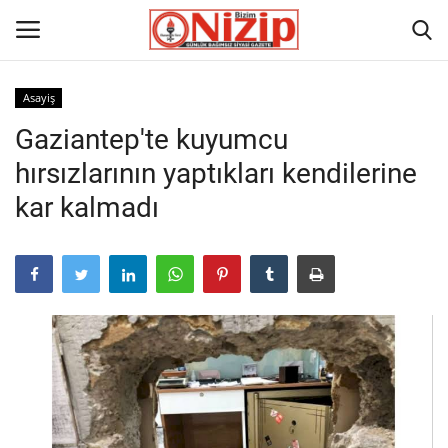
Asayiş
Gaziantep'te kuyumcu
Ana
hırsızlarının yaptıkları kendilerine
GÜNDEM
kar kalmadı
Gazete
Asayiş
Ulusalhaber
Siyaset
Ekonomi