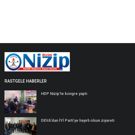
RASTGELE HABERLER
HDP Nizip’te kongre yaptı
DEVA’dan İYİ Parti’ye hayırlı olsun ziyareti