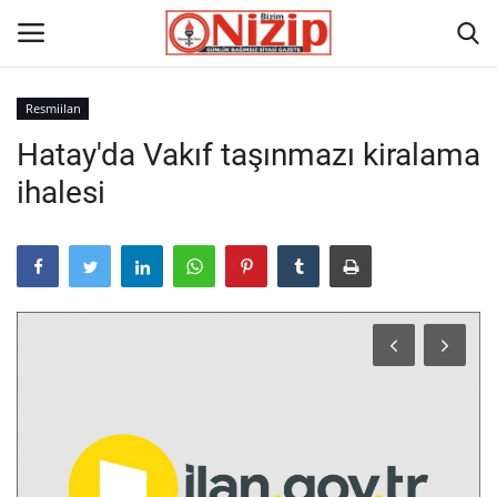
Resmiilan
Hatay'da Vakıf taşınmazı kiralama
Ana
ihalesi
GÜNDEM
Gazete
Asayiş
Ulusalhaber
Siyaset
Ekonomi