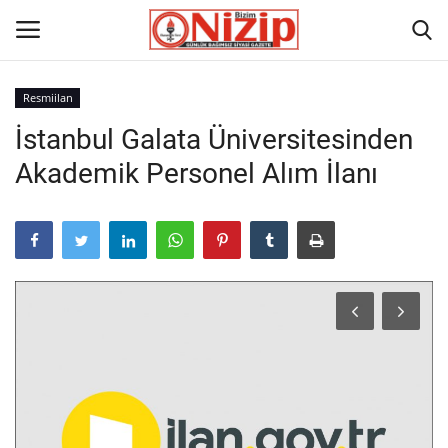
Resmiilan
İstanbul Galata Üniversitesinden
Ana
Akademik Personel Alım İlanı
GÜNDEM
Gazete
Asayiş
Ulusalhaber
Siyaset
Ekonomi