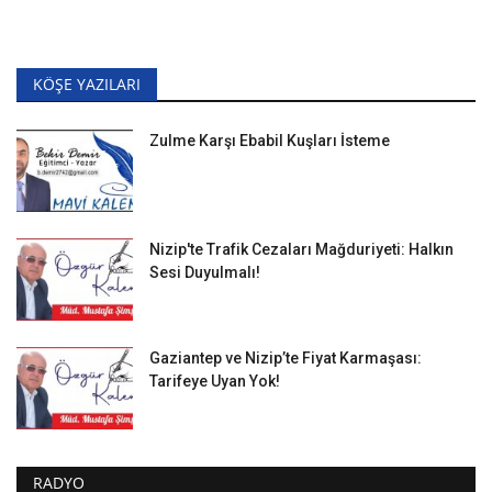
KÖŞE YAZILARI
Zulme Karşı Ebabil Kuşları İsteme
Nizip'te Trafik Cezaları Mağduriyeti: Halkın
Sesi Duyulmalı!
Gaziantep ve Nizip’te Fiyat Karmaşası:
Tarifeye Uyan Yok!
RADYO