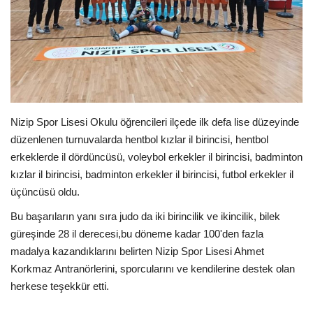
Spor
SAĞLIK
EĞİTİM
Nizip Spor Lisesi Okulu öğrencileri ilçede ilk defa lise düzeyinde
Resmiilan
düzenlenen turnuvalarda hentbol kızlar il birincisi, hentbol
erkeklerde il dördüncüsü, voleybol erkekler il birincisi, badminton
Gaziantep..
kızlar il birincisi, badminton erkekler il birincisi, futbol erkekler il
üçüncüsü oldu.
Bu başarıların yanı sıra judo da iki birincilik ve ikincilik, bilek
güreşinde 28 il derecesi,bu döneme kadar 100'den fazla
madalya kazandıklarını belirten Nizip Spor Lisesi Ahmet
Korkmaz Antranörlerini, sporcularını ve kendilerine destek olan
herkese teşekkür etti.