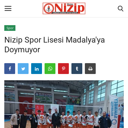
Spor
Nizip Spor Lisesi Madalya'ya
Ana
Doymuyor
GÜNDEM
Gazete
Asayiş
Ulusalhaber
Siyaset
Ekonomi