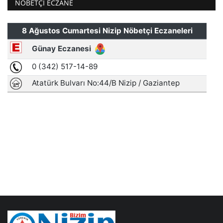
NÖBETÇI ECZANE