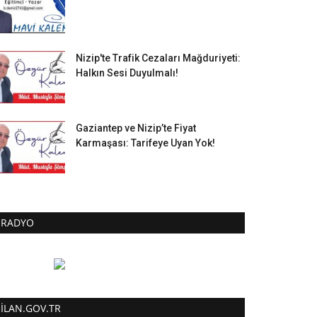
Nizip'te Trafik Cezaları Mağduriyeti:
Halkın Sesi Duyulmalı!
Gaziantep ve Nizip’te Fiyat
Karmaşası: Tarifeye Uyan Yok!
RADYO
ILAN.GOV.TR