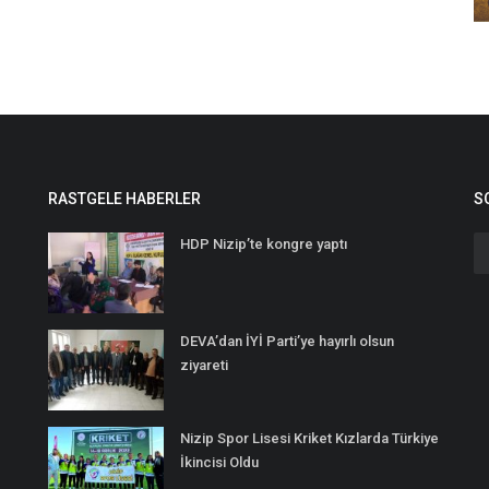
RASTGELE HABERLER
S
HDP Nizip’te kongre yaptı
DEVA’dan İYİ Parti’ye hayırlı olsun
ziyareti
Nizip Spor Lisesi Kriket Kızlarda Türkiye
İkincisi Oldu