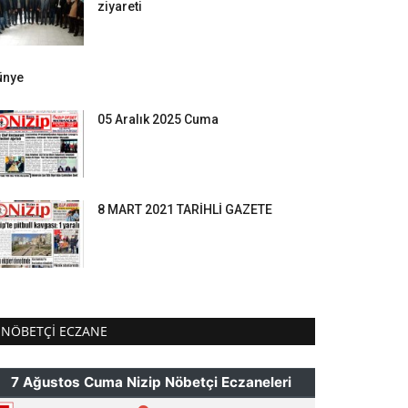
ziyareti
ünye
05 Aralık 2025 Cuma
8 MART 2021 TARİHLİ GAZETE
NÖBETÇI ECZANE