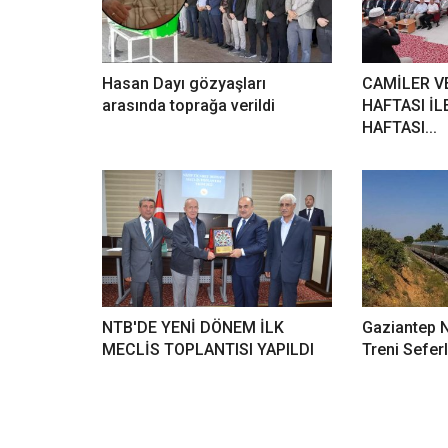
Hasan Dayı gözyaşları
CAMİLER V
arasında toprağa verildi
HAFTASI İL
HAFTASI...
NTB'DE YENİ DÖNEM İLK
Gaziantep N
MECLİS TOPLANTISI YAPILDI
Treni Seferl