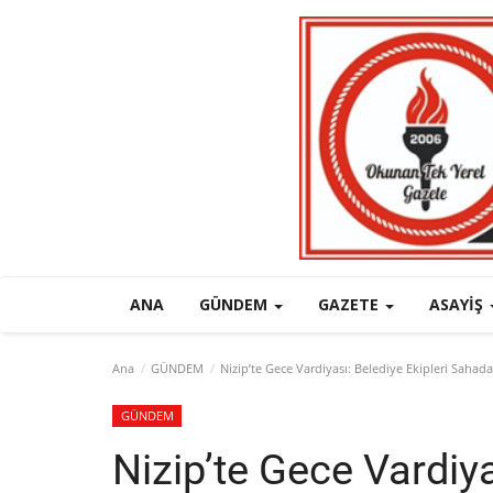
ANA
GÜNDEM
GAZETE
ASAYIŞ
Ana
GÜNDEM
Nizip’te Gece Vardiyası: Belediye Ekipleri Sahad
GÜNDEM
Nizip’te Gece Vardiya