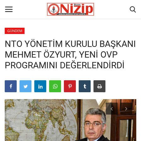
GÜNDEM
NTO YÖNETİM KURULU BAŞKANI
Ana
MEHMET ÖZYURT, YENİ OVP
GÜNDEM
PROGRAMINI DEĞERLENDİRDİ
Gazete
Asayiş
Ulusalhaber
Siyaset
Ekonomi