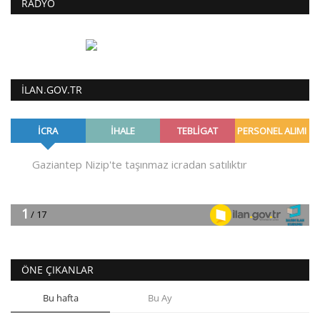
RADYO
ILAN.GOV.TR
ÖNE ÇIKANLAR
Bu hafta
Bu Ay