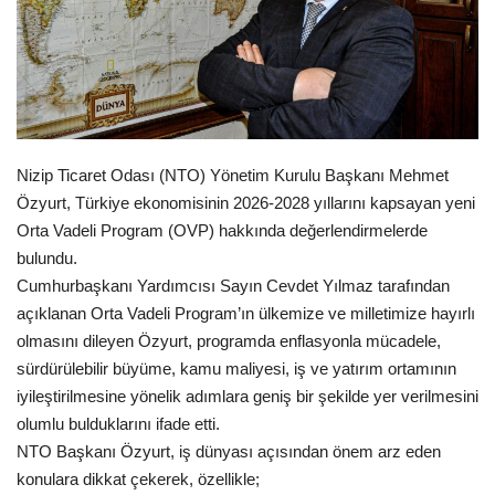
Spor
SAĞLIK
EĞİTİM
Nizip Ticaret Odası (NTO) Yönetim Kurulu Başkanı Mehmet
Özyurt, Türkiye ekonomisinin 2026-2028 yıllarını kapsayan yeni
Resmiilan
Orta Vadeli Program (OVP) hakkında değerlendirmelerde
bulundu.
Gaziantep..
Cumhurbaşkanı Yardımcısı Sayın Cevdet Yılmaz tarafından
açıklanan Orta Vadeli Program’ın ülkemize ve milletimize hayırlı
olmasını dileyen Özyurt, programda enflasyonla mücadele,
sürdürülebilir büyüme, kamu maliyesi, iş ve yatırım ortamının
iyileştirilmesine yönelik adımlara geniş bir şekilde yer verilmesini
olumlu bulduklarını ifade etti.
NTO Başkanı Özyurt, iş dünyası açısından önem arz eden
konulara dikkat çekerek, özellikle;