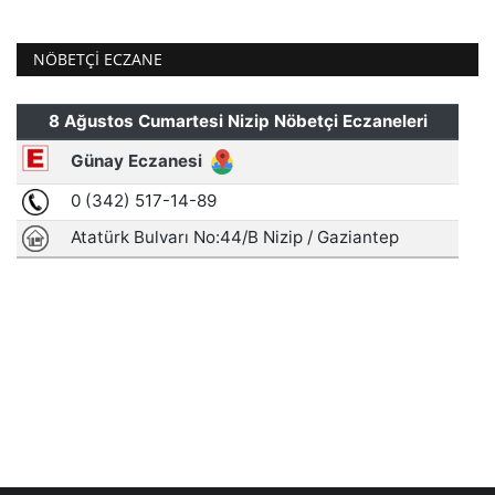
NÖBETÇI ECZANE