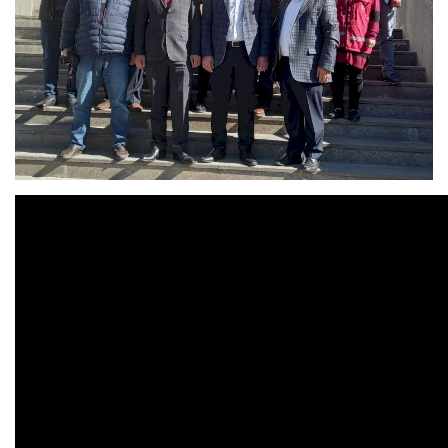
Spor
SAĞLIK
EĞİTİM
Resmiilan
Gaziantep..