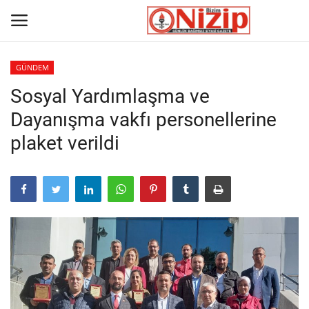
GÜNDEM
Sosyal Yardımlaşma ve
Ana
Dayanışma vakfı personellerine
GÜNDEM
plaket verildi
Gazete
Asayiş
Ulusalhaber
Siyaset
Ekonomi