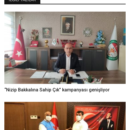
“Nizip Bakkalına Sahip Çık” kampanyası genişliyor