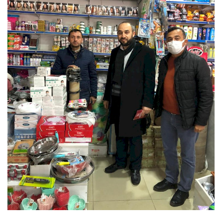
Spor
SAĞLIK
EĞİTİM
Resmiilan
Gaziantep..