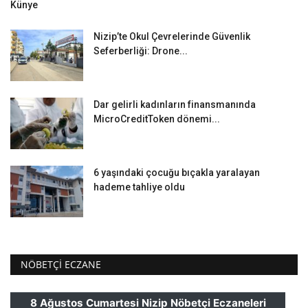
Künye
Nizip’te Okul Çevrelerinde Güvenlik
Seferberliği: Drone...
Dar gelirli kadınların finansmanında
MicroCreditToken dönemi...
6 yaşındaki çocuğu bıçakla yaralayan
hademe tahliye oldu
NÖBETÇI ECZANE