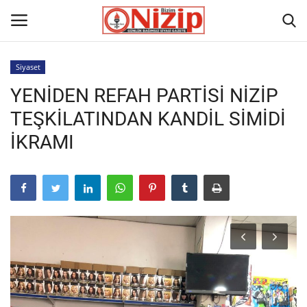
Siyaset
YENİDEN REFAH PARTİSİ NİZİP
Ana
TEŞKİLATINDAN KANDİL SİMİDİ
GÜNDEM
İKRAMI
Gazete
Asayiş
Ulusalhaber
Siyaset
Ekonomi