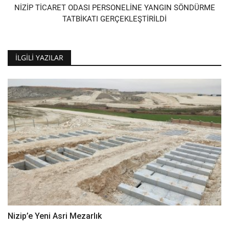
NİZİP TİCARET ODASI PERSONELİNE YANGIN SÖNDÜRME
TATBİKATI GERÇEKLEŞTİRİLDİ
İLGILI YAZILAR
Nizip’e Yeni Asri Mezarlık