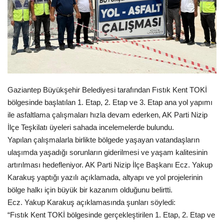
Spor
SAĞLIK
EĞİTİM
Gaziantep Büyükşehir Belediyesi tarafından Fıstık Kent TOKİ
Resmiilan
bölgesinde başlatılan 1. Etap, 2. Etap ve 3. Etap ana yol yapımı
ile asfaltlama çalışmaları hızla devam ederken, AK Parti Nizip
Gaziantep..
İlçe Teşkilatı üyeleri sahada incelemelerde bulundu.
Yapılan çalışmalarla birlikte bölgede yaşayan vatandaşların
ulaşımda yaşadığı sorunların giderilmesi ve yaşam kalitesinin
artırılması hedefleniyor. AK Parti Nizip İlçe Başkanı Ecz. Yakup
Karakuş yaptığı yazılı açıklamada, altyapı ve yol projelerinin
bölge halkı için büyük bir kazanım olduğunu belirtti.
Ecz. Yakup Karakuş açıklamasında şunları söyledi:
“Fıstık Kent TOKİ bölgesinde gerçekleştirilen 1. Etap, 2. Etap ve