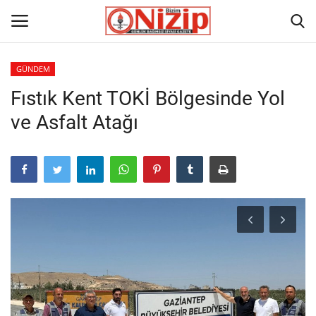
GÜNDEM
Fıstık Kent TOKİ Bölgesinde Yol
Ana
ve Asfalt Atağı
GÜNDEM
Gazete
Asayiş
Ulusalhaber
Siyaset
Ekonomi