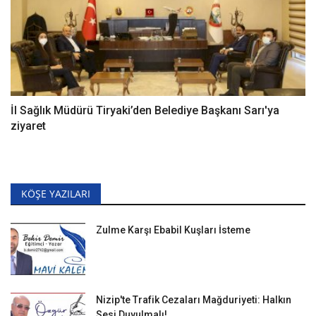
İl Sağlık Müdürü Tiryaki’den Belediye Başkanı Sarı'ya
ziyaret
KÖŞE YAZILARI
Zulme Karşı Ebabil Kuşları İsteme
Nizip'te Trafik Cezaları Mağduriyeti: Halkın
Sesi Duyulmalı!