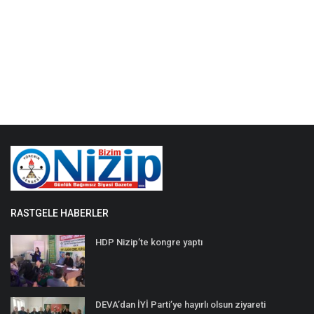
RASTGELE HABERLER
HDP Nizip’te kongre yaptı
DEVA’dan İYİ Parti’ye hayırlı olsun ziyareti