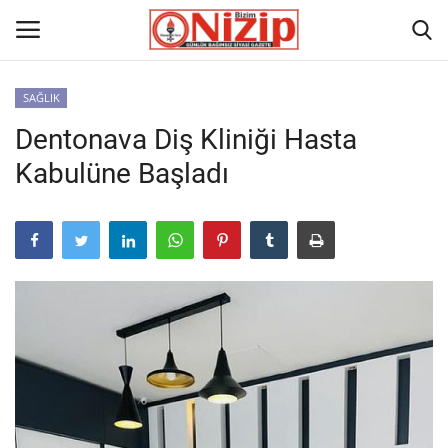
SAĞLIK
Dentonava Diş Kliniği Hasta
Ana
Kabulüne Başladı
GÜNDEM
Gazete
Asayiş
Ulusalhaber
Siyaset
Ekonomi