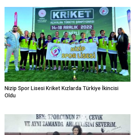
Spor
SAĞLIK
EĞİTİM
Resmiilan
Gaziantep..
Nizip Spor Lisesi Kriket Kızlarda Türkiye İkincisi
Oldu