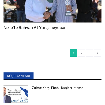
Nizip’te Rahvan At Yarışı heyecanı
›
1
2
3
KÖŞE YAZILARI
Zulme Karşı Ebabil Kuşları İsteme