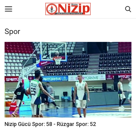
Spor
Ana
GÜNDEM
Gazete
Asayiş
Ulusalhaber
Siyaset
Nizip Gücü Spor: 58 - Rüzgar Spor: 52
Ekonomi