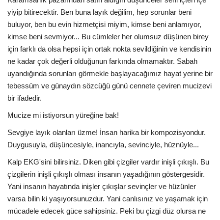
yiyip bitirecektir. Ben buna layık değilim, hep sorunlar beni
buluyor, ben bu evin hizmetçisi miyim, kimse beni anlamıyor,
kimse beni sevmiyor... Bu cümleler her olumsuz düşünen birey
için farklı da olsa hepsi için ortak nokta sevildiğinin ve kendisinin
ne kadar çok değerli olduğunun farkında olmamaktır. Sabah
uyandığında sorunları görmekle başlayacağımız hayat yerine bir
tebessüm ve günaydın sözcüğü günü cennete çeviren mucizevi
bir ifadedir.
Mucize mi istiyorsun yüreğine bak!
Sevgiye layık olanları üzme! İnsan harika bir kompozisyondur.
Duygusuyla, düşüncesiyle, inancıyla, sevinciyle, hüznüyle...
Kalp EKG'sini bilirsiniz. Diken gibi çizgiler vardır inişli çıkışlı. Bu
çizgilerin inişli çıkışlı olması insanın yaşadığının göstergesidir.
Yani insanın hayatında inişler çıkışlar sevinçler ve hüzünler
varsa bilin ki yaşıyorsunuzdur. Yani canlısınız ve yaşamak için
mücadele edecek güce sahipsiniz. Peki bu çizgi düz olursa ne