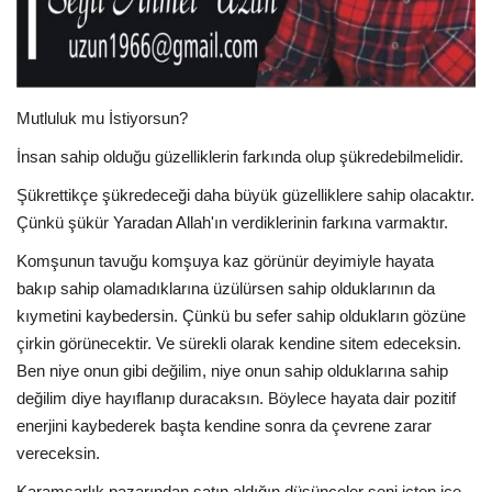
Spor
SAĞLIK
Mutluluk mu İstiyorsun?
İnsan sahip olduğu güzelliklerin farkında olup şükredebilmelidir.
EĞİTİM
Şükrettikçe şükredeceği daha büyük güzelliklere sahip olacaktır.
Resmiilan
Çünkü şükür Yaradan Allah'ın verdiklerinin farkına varmaktır.
Komşunun tavuğu komşuya kaz görünür deyimiyle hayata
Gaziantep..
bakıp sahip olamadıklarına üzülürsen sahip olduklarının da
kıymetini kaybedersin. Çünkü bu sefer sahip oldukların gözüne
çirkin görünecektir. Ve sürekli olarak kendine sitem edeceksin.
Ben niye onun gibi değilim, niye onun sahip olduklarına sahip
değilim diye hayıflanıp duracaksın. Böylece hayata dair pozitif
enerjini kaybederek başta kendine sonra da çevrene zarar
vereceksin.
Karamsarlık pazarından satın aldığın düşünceler seni içten içe