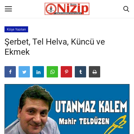
Köşe Yazıları
Şerbet, Tel Helva, Küncü ve
Ana
Ekmek
GÜNDEM
Gazete
Asayiş
Ulusalhaber
Siyaset
Ekonomi