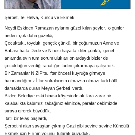
Spor
Şerbet, Tel Helva, Küncü ve Ekmek
Neydi Eskiden Ramazan aylarını güzel kılan şeyler, o günler
SAĞLIK
neden çok daha güzeldi,
Çocuktuk,, toyduk, gençtik çünkü. bir çoğumuzun Anne ve
EĞİTİM
Babası hatta Dede ve Ninesi hayatta idiler çünkü, genel
anlamda evin tüm sorumlulukları onlardaydı bizler de
Resmiilan
çocukluğun verdiği rahatliğın tadını çıkarmaya çalışırdık.
Bir Zamanlar NİZİP'te, iftar öncesi kuyruğa girmeye
Gaziantep..
hazırlandığımız İftar sofralarının olmazsa olmazı tadı hâlâ
damaklarda duran Meyan Şerbeti vardı,
Bizler, Belediye eski binası köşesinde akıllara zarar bir
kalabalıkta kabımız tabağınız elmizde, paralar cebimizde
sıraya girerek büyüdük.
tatlı bir telaş başlardı,
Şerbetini alan savaştan çıkmış Gazi gibi sevine sevine Küncülü
Ekmek için Fırının yolunu tutarak büyüdük.