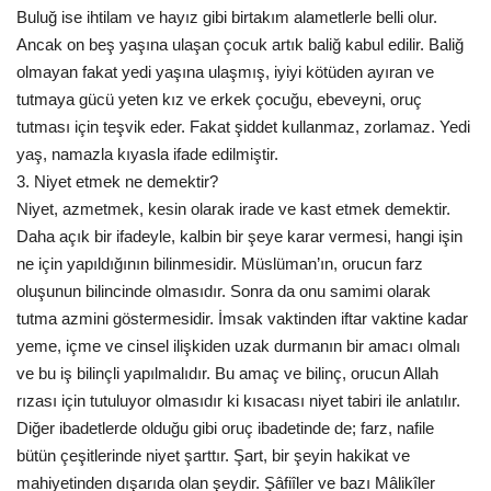
Buluğ ise ihtilam ve hayız gibi birtakım alametlerle belli olur.
Ancak on beş yaşına ulaşan çocuk artık baliğ kabul edilir. Baliğ
olmayan fakat yedi yaşına ulaşmış, iyiyi kötüden ayıran ve
tutmaya gücü yeten kız ve erkek çocuğu, ebeveyni, oruç
tutması için teşvik eder. Fakat şiddet kullanmaz, zorlamaz. Yedi
yaş, namazla kıyasla ifade edilmiştir.
3. Niyet etmek ne demektir?
Niyet, azmetmek, kesin olarak irade ve kast etmek demektir.
Daha açık bir ifadeyle, kalbin bir şeye karar vermesi, hangi işin
ne için yapıldığının bilinmesidir. Müslüman’ın, orucun farz
oluşunun bilincinde olmasıdır. Sonra da onu samimi olarak
tutma azmini göstermesidir. İmsak vaktinden iftar vaktine kadar
yeme, içme ve cinsel ilişkiden uzak durmanın bir amacı olmalı
ve bu iş bilinçli yapılmalıdır. Bu amaç ve bilinç, orucun Allah
rızası için tutuluyor olmasıdır ki kısacası niyet tabiri ile anlatılır.
Diğer ibadetlerde olduğu gibi oruç ibadetinde de; farz, nafile
bütün çeşitlerinde niyet şarttır. Şart, bir şeyin hakikat ve
mahiyetinden dışarıda olan şeydir. Şâfiîler ve bazı Mâlikîler