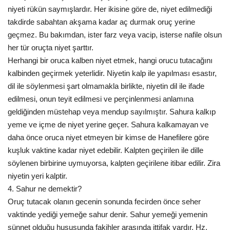
niyeti rükün saymışlardır. Her ikisine göre de, niyet edilmediği
takdirde sabahtan akşama kadar aç durmak oruç yerine
geçmez. Bu bakımdan, ister farz veya vacip, isterse nafile olsun
her tür oruçta niyet şarttır.
Herhangi bir oruca kalben niyet etmek, hangi orucu tutacağını
kalbinden geçirmek yeterlidir. Niyetin kalp ile yapılması esastır,
dil ile söylenmesi şart olmamakla birlikte, niyetin dil ile ifade
edilmesi, onun teyit edilmesi ve perçinlenmesi anlamına
geldiğinden müstehap veya mendup sayılmıştır. Sahura kalkıp
yeme ve içme de niyet yerine geçer. Sahura kalkamayan ve
daha önce oruca niyet etmeyen bir kimse de Hanefilere göre
kuşluk vaktine kadar niyet edebilir. Kalpten geçirilen ile dille
söylenen birbirine uymuyorsa, kalpten geçirilene itibar edilir. Zira
niyetin yeri kalptir.
4. Sahur ne demektir?
Oruç tutacak olanın gecenin sonunda fecirden önce seher
vaktinde yediği yemeğe sahur denir. Sahur yemeği yemenin
sünnet olduğu hususunda fakihler arasında ittifak vardır. Hz.