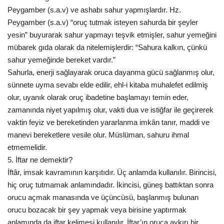
Peygamber (s.a.v) ve ashabı sahur yapmışlardır. Hz.
Peygamber (s.a.v) “oruç tutmak isteyen sahurda bir şeyler
yesin” buyurarak sahur yapmayı teşvik etmişler, sahur yemeğini
mübarek gıda olarak da nitelemişlerdir: “Sahura kalkın, çünkü
sahur yemeğinde bereket vardır.”
Sahurla, enerji sağlayarak oruca dayanma gücü sağlanmış olur,
sünnete uyma sevabı elde edilir, ehl-i kitaba muhalefet edilmiş
olur, uyanık olarak oruç ibadetine başlamayı temin eder,
zamanında niyet yapılmış olur, vakti dua ve istiğfar ile geçirerek
vaktin feyiz ve bereketinden yararlanma imkân tanır, maddi ve
manevi bereketlere vesile olur. Müslüman, sahuru ihmal
etmemelidir.
5. İftar ne demektir?
İftâr, imsak kavramının karşıtıdır. Üç anlamda kullanılır. Birincisi,
hiç oruç tutmamak anlamındadır. İkincisi, güneş battıktan sonra
orucu açmak manasında ve üçüncüsü, başlanmış bulunan
orucu bozacak bir şey yapmak veya birisine yaptırmak
anlamında da iftar kelimesi kullanılır. İftar’ın oruca aykırı bir