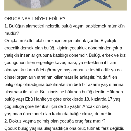
Spor
ORUCA NASIL NİYET EDİLİR?
1. Bulûğun alametleri nelerdir, buluğ yaşını sabitlemek mümkün
SAĞLIK
müdür?
Oruçla mükellef olabilmek için ergen olmak şarttır. Biyolojik
EĞİTİM
ergenlik demek olan bulûğ, kişinin çocukluk döneminden çıkıp
yetişkin insanlar grubuna katıldığı dönemdir. Bulûğ, erkek ve kız
Resmiilan
çocuğunun fiilen ergenliğe kavuşması; ya erkeklerin ihtilâm
olmaya, kızların âdet görmeye başlaması ile tesbit edilir ya da
Gaziantep..
cinsel organların etrafının kıllanması ile anlaşılır. Ya da fiilen
baliğ olup olmadığına bakılmaksızın belli bir âzami yaş sınırına
ulaşması ile bilinir. Bu ikincisine hükmen bulûğ denilir. Hükmen
bulûğ yaşı Ebû Hanîfe’ye göre erkeklerde 18, kızlarda 17 yaş,
çoğunluğa göre her ikisi için de 15 yaştır. Ancak on beş
yaşından önce adet olan kadın da baliğe olmuş demektir.
2. Dokuz yaşına gelmiş olan çocuğa oruç farz mıdır?
Çocuk buluğ yaşına ulaşmadıkça ona oruç tutmak farz değildir.