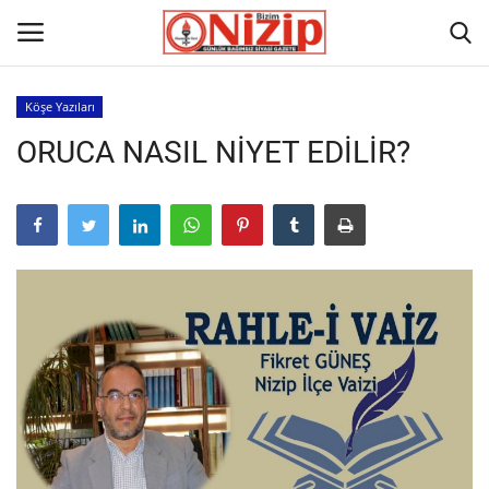
Köşe Yazıları
ORUCA NASIL NİYET EDİLİR?
Ana
GÜNDEM
Gazete
Asayiş
Ulusalhaber
Siyaset
Ekonomi